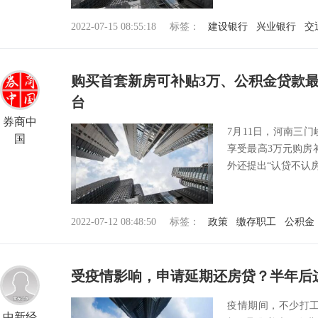
2022-07-15 08:55:18
标签：
建设银行
兴业银行
交
购买首套新房可补贴3万、公积金贷款最
台
券商中
7月11日，河南三
国
享受最高3万元购房
外还提出“认贷不认房
2022-07-12 08:48:50
标签：
政策
缴存职工
公积金
受疫情影响，申请延期还房贷？半年后
疫情期间，不少打
中新经