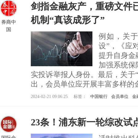
剑指金融灰产，重磅文件
机制“真该成形了”
券商中
国
例如，关于
设”，《应
提升自身金
加强系统保
实投诉举报人身份。最后，关于
出，会员单位应开展丰富多样的金融知
2024-02-21 09:06:25
标签：
中国银行
会员单位
金
23条！浦东新一轮综改试
国际金