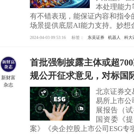
本处理能力
有不错表现，能保证内容和指令
场景提供底层AI能力支持。妙想金融大
2024-04-03 09:53:16
标签：
东吴证券
机器人
科大
首批强制披露主体或超70
规公开征求意见，对标国际
新财富
杂志
北京证券交
易所上市公
展报告（试
国资委《提
案》《央企控股上市公司ESG专