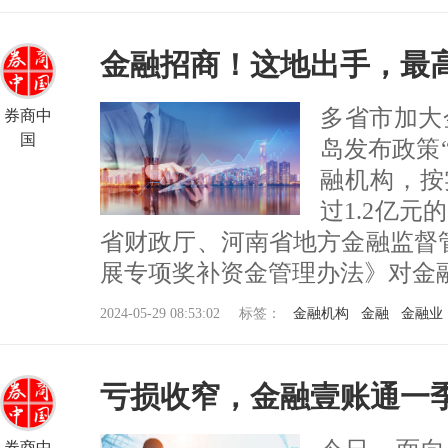
金融招商！这地出手，最高
多省市加大
券商中
国
岛发布政策
融机构，按
过1.2亿元
省财政厅、河南省地方金融监督
展专项奖补资金管理办法》对金融机..
2024-05-29 08:53:02
标签：
金融机构
金融
金融业
亏损收窄，金融壹账通一季
券商中