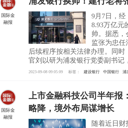
浦发银行换帅！建行老将
9月7日，
国际金
融报
8.93万
帅。据悉，
监张为忠任
后续程序按相关法律办理。同时
官刘以研为浦发银行党委副书记，上海
2023-09-08 09:05:09
标签：
建设银行
中国银行
浦
上市金融科技公司半年报
略降，境外布局谋增长
国际金
融报
随着近日财