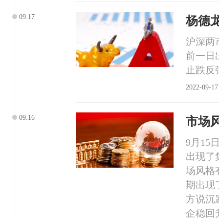
09.17
杨德
沪深两
前一日
止跌反
2022-09-17
09.16
市场
9月1
出现了
场风格
期出现
方说沉
企稳回