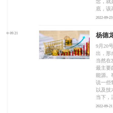
念，就
底，该
2022-09-23
09.21
杨德
9月2
出，形
当然在
最主要
能源。
说一些
以及技
当下，
2022-09-21