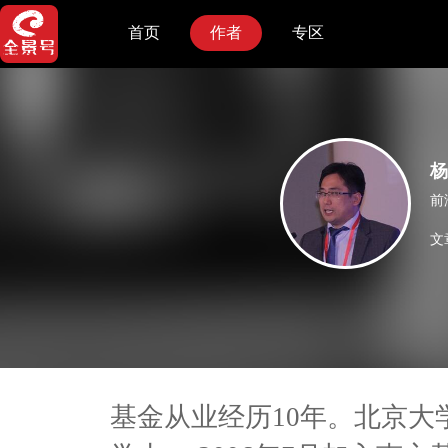
首页
作者
专区
杨
前
文
基金从业经历10年。北京