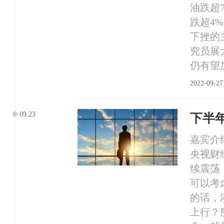
油跌超
跌超4
下挫的
究员展
仍有望加
2022-09-27
09.23
下半
嘉宾介
央视财
续震荡
可以考
的话，
上行？